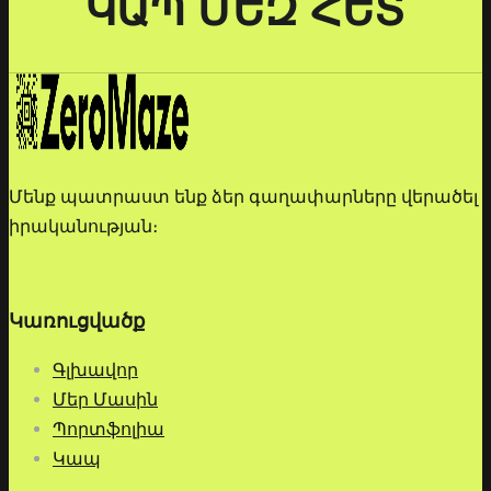
ԿԱՊ ՄԵԶ ՀԵՏ
Մենք պատրաստ ենք ձեր գաղափարները վերածել
իրականության։
Կառուցվածք
Գլխավոր
Մեր Մասին
Պորտֆոլիա
Կապ